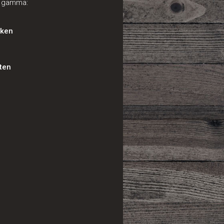
d gamma:
eken
ten